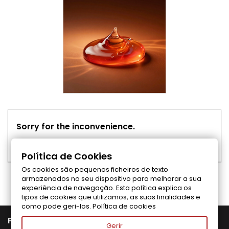
Sorry for the inconvenience.
Search again what you are looking for
Política de Cookies
Os cookies são pequenos ficheiros de texto
Folgen Sie uns auf Facebook
armazenados no seu dispositivo para melhorar a sua
experiência de navegação. Esta política explica os
tipos de cookies que utilizamos, as suas finalidades e
como pode geri-los.
Política de cookies

PRODUTOS
Gerir