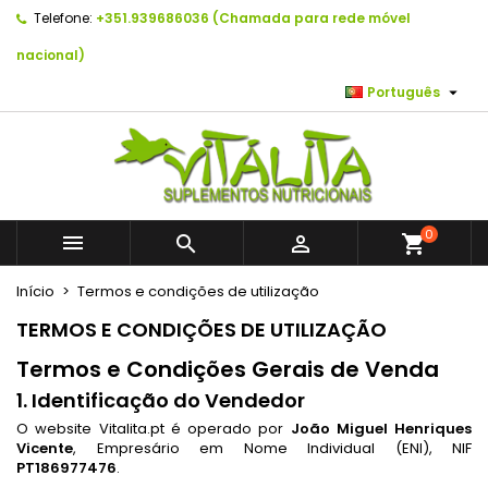
Telefone:
+351.939686036 (Chamada para rede móvel
×
×
×
×
As minhas listas de desejos
((modalTitle))
Criar lista de desejos
Entrar
Para um atendimento rápido!
nacional)
Utilize o WhatsApp e o número: +351.939686036. Muito

Português
Create new list
add_circle_outline
((confirmMessage))
É necessário ter sessão iniciada para guardar
obrigado!
Nome da lista de desejos
produtos na sua lista de desejos.
((cancelText))
((modalDeleteText))
Não mostrar este aviso de novo
Cancelar
Entrar
Cancelar
Criar lista de desejos
0



shopping_cart
Início
Termos e condições de utilização
TERMOS E CONDIÇÕES DE UTILIZAÇÃO
Termos e Condições Gerais de Venda
1. Identificação do Vendedor
O website Vitalita.pt é operado por
João Miguel Henriques
Vicente
, Empresário em Nome Individual (ENI), NIF
PT186977476
.