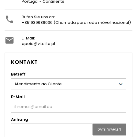
Portugal - Continente
Rufen Sie uns an:

+351939686036 (Chamada para rede móvel nacional)
E-Mail:

apoio@vitalita.pt
KONTAKT
Betreff
E-Mail
Anhang
DATEI WÄHLEN