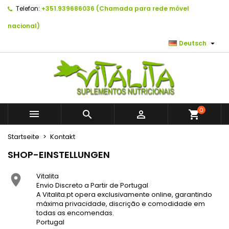
Telefon:
+351.939686036 (Chamada para rede móvel
×
×
×
×
As minhas listas de desejos
((modalTitle))
Wunschliste erstellen
Anmelden
nacional)

Deutsch
Create new list
add_circle_outline
((confirmMessage))
Sie müssen angemeldet sein, um Artikel Ihrer
Name der Wunschliste
Wunschliste hinzufügen zu können.
((cancelText))
((modalDeleteText))
Abbrechen
Anmelden
Abbrechen
Wunschliste erstellen
0



shopping_cart
Startseite
Kontakt
SHOP-EINSTELLUNGEN
Vitalita

Envio Discreto a Partir de Portugal
A Vitalita.pt opera exclusivamente online, garantindo
máxima privacidade, discrição e comodidade em
todas as encomendas.
Portugal