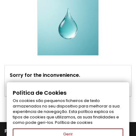
Sorry for the inconvenience.
Search again what you are looking for
Política de Cookies
Os cookies são pequenos ficheiros de texto
Folgen Sie uns auf Facebook
armazenados no seu dispositivo para melhorar a sua
experiência de navegação. Esta política explica os
tipos de cookies que utilizamos, as suas finalidades e
como pode geri-los.
Política de cookies

PRODUTOS
Gerir