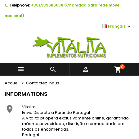
Téléphone:
+351.939686036 (Chamada para rede móvel
×
×
×
×
As minhas listas de desejos
((modalTitle))
Créer une liste d'envies
Connexion
nacional)

Français
Create new list
add_circle_outline
((confirmMessage))
Vous devez être connecté pour ajouter des produits
Nom de la liste d'envies
à votre liste d'envies.
((cancelText))
((modalDeleteText))
Annuler
Connexion
Annuler
Créer une liste d'envies
0



shopping_cart
Accueil
Contactez-nous
INFORMATIONS
Vitalita

Envio Discreto a Partir de Portugal
A Vitalita.pt opera exclusivamente online, garantindo
máxima privacidade, discrição e comodidade em
todas as encomendas.
Portugal