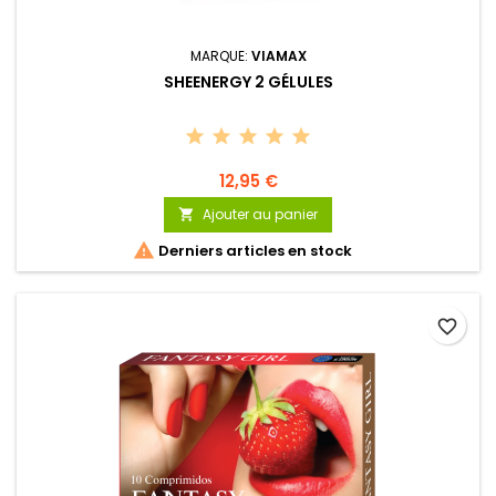
MARQUE:
VIAMAX
SHEENERGY 2 GÉLULES
12,95 €
Ajouter au panier


Derniers articles en stock
favorite_border