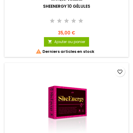
SHEENERGY 10 GÉLULES
35,00 €
Ajouter au panier


Derniers articles en stock
favorite_border