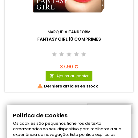
MARQUE:
VITANDFORM
FANTASY GIRL 10 COMPRIMÉS
37,90 €
Ajouter au panier


Derniers articles en stock
RETOUR EN HAUT

Política de Cookies
Os cookies são pequenos ficheiros de texto
Suivez-nous sur Facebook
armazenados no seu dispositivo para melhorar a sua
experiência de navegação. Esta política explica os