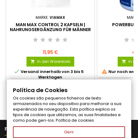
MARKE:
VIAMAX
MARK
MAN MAX CONTROL 2 KAPSELN |
POWERBULLE
NAHRUNGSERGÄNZUNG FÜR MÄNNER
11,95 €
49
In den Warenkorb
In d




Versand innerhalb von 3 bis 5
Nur noch weni
Werktagen
Política de Cookies
Os cookies são pequenos ficheiros de texto
Folgen Sie uns auf Facebook
armazenados no seu dispositivo para melhorar a sua
experiência de navegação. Esta política explica os
tipos de cookies que utilizamos, as suas finalidades e
como pode geri-los.
Política de cookies

PRODUTOS
Gerir