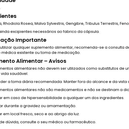
idade
.
ientes
a, Rhodiola Rosea, Malva Sylvestris, Gengibre, Tribulus Terrestris, Fe
inda excipientes necessários ao fabrico da cápsula.
mação Importante
 utilizar qualquer suplemento alimentar, recomenda-se a consulta d
 médica existente ou toma de medicação.
ento Alimentar – Avisos
mentos alimentares não devem ser utilizados como substitutos de u
vida saudável.
der a toma diária recomendada. Manter fora do alcance e da vista 
mentos alimentares não são medicamentos e não se destinam a diagn
r em caso de hipersensibilidade a qualquer um dos ingredientes.
izar durante a gravidez ou amamentação.
 em local fresco, seco e ao abrigo da luz.
de dúvida, consulte o seu médico ou farmacêutico.