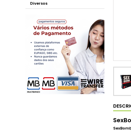
Diversos
DESCR
SexBo
SexBomb