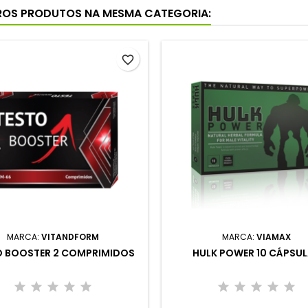
ROS PRODUTOS NA MESMA CATEGORIA:
favorite_border
MARCA:
VITANDFORM
MARCA:
VIAMAX
O BOOSTER 2 COMPRIMIDOS
HULK POWER 10 CÁPSU