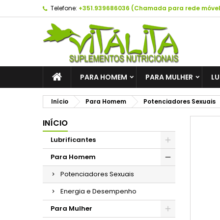
Telefone:
+351.939686036 (Chamada para rede móvel
A
C
E
add_circle_outline
É 
No
de
PARA HOMEM
PARA MULHER
LU
Início
Para Homem
Potenciadores Sexuais
INÍCIO
Lubrificantes
Para Homem
Potenciadores Sexuais
Energia e Desempenho
Para Mulher