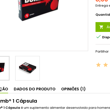
Entrega e
Quanti
A


Disp
Partilhar
IÇÃO
DADOS DO PRODUTO
OPINIÕES (1)
mb® 1 Cápsula
® 1 Cápsula
é um suplemento alimentar desenvolvido para homens 