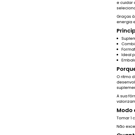
e cuidar
selecion
Graças à
energia e
Princi
Suplem
Combin
Format
Ideal 
Embala
Porqu
O ritmo d
desenvol
suplemen
A sua fó
valorizam
Modo d
Tomar 1 
Não exce