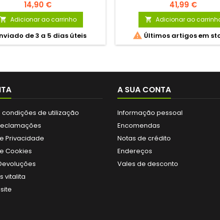
14,90 €
41,99 €
Adicionar ao carrinho
Adicionar ao carrinh



nviado de 3 a 5 dias úteis
Últimos artigos em st
ITA
A SUA CONTA
 condições de utilização
Informação pessoal
 Reclamações
Encomendas
de Privacidade
Notas de crédito
de Cookies
Endereços
 Devoluções
Vales de desconto
 vitalita
site