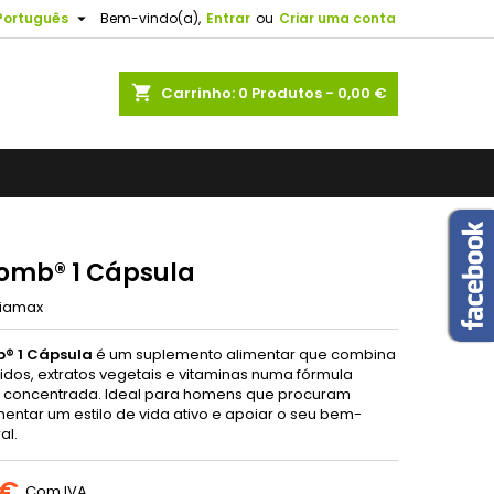


Português
Bem-vindo(a),
Entrar
ou
Criar uma conta
ento
×
×
×
shopping_cart
Carrinho:
0
Produtos - 0,00 €
ero:
 de
gado!
so
r
s
omb® 1 Cápsula
iamax
® 1 Cápsula
é um suplemento alimentar que combina
dos, extratos vegetais e vitaminas numa fórmula
e concentrada. Ideal para homens que procuram
ntar um estilo de vida ativo e apoiar o seu bem-
al.
 €
Com IVA