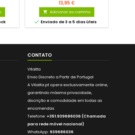
13,95 €
o
Adicionar ao carrinho



ock
Enviado de 3 a 5 dias úteis
En
CONTATO
Vitalita
Envio Discreto a Partir de Portugal
A Vitalita.pt opera exclusivamente online,
garantindo máxima privacidade,
discrição e comodidade em todas as
encomendas.
Telefone:
+351.939686036 (Chamada
para rede móvel nacional)
WhatsApp:
939686036