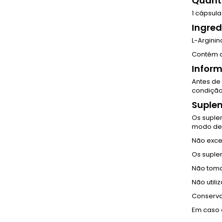
Quant
1 cápsula
Ingred
L-Arginin
Contém a
Infor
Antes de
condição
Suplem
Os suple
modo de 
Não exce
Os suple
Não toma
Não util
Conservar
Em caso 