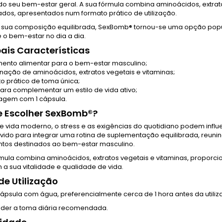
 do seu bem-estar geral. A sua fórmula combina aminoácidos, extra
ados, apresentados num formato prático de utilização.
 sua composição equilibrada, SexBomb® tornou-se uma opção popula
 o bem-estar no dia a dia.
pais Características
ento alimentar para o bem-estar masculino;
ação de aminoácidos, extratos vegetais e vitaminas;
o prático de toma única;
para complementar um estilo de vida ativo;
gem com 1 cápsula.
e Escolher SexBomb®?
e vida moderno, o stress e as exigências do quotidiano podem influe
vido para integrar uma rotina de suplementação equilibrada, reunin
tos destinados ao bem-estar masculino.
rmula combina aminoácidos, extratos vegetais e vitaminas, propor
 a sua vitalidade e qualidade de vida.
e Utilização
cápsula com água, preferencialmente cerca de 1 hora antes da utili
der a toma diária recomendada.