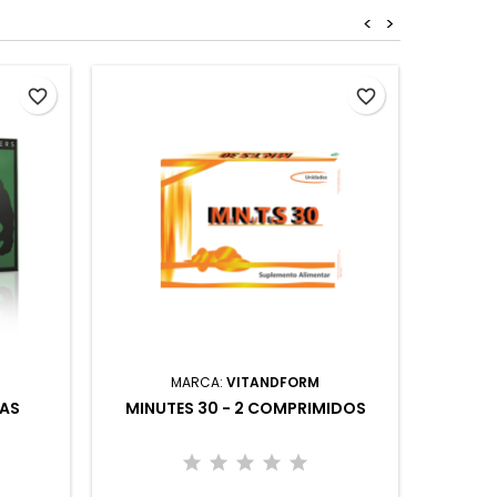
<
>
favorite_border
favorite_border
MARCA:
VITANDFORM
LAS
MINUTES 30 - 2 COMPRIMIDOS
POWE