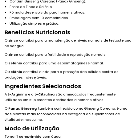
Contém Ginseng Coreano (Panax Ginseng).
Fonte de Zinco e Selénio.
Fórmula desenvolvida para homens ativos.
Embalagem com 10 comprimidos.
Utilização simples e prática.
Benefícios Nutricionais
O
zinco
contribui para a manutenção de níveis normais de testosterona
no sangue.
O
zinco
contribui para a fertilidade e reprodução normais.
O
selénio
contribui para uma espermatogénese normal.
O
selénio
contribui ainda para a proteção das células contra as
oxidações indesejáveis.
Ingredientes Selecionados
A
L-Arginina
e a
L-Citrulina
são aminoácidos frequentemente
utilizados em suplementos destinados a homens ativos.
O
Panax Ginseng
, também conhecido como Ginseng Coreano, é uma
das plantas mais reconhecidas na categoria de suplementos de
vitalidade masculina.
Modo de Utilização
Tomar
1 comprimido
com água.