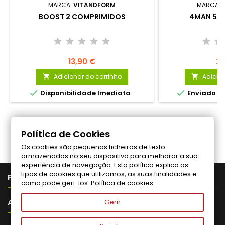
MARCA:
VITANDFORM
MARCA:
BOOST 2 COMPRIMIDOS
4MAN 5 
13,90 €
27
Adicionar ao carrinho
Adicion




Disponibilidade Imediata
Enviado de 
Siga-nos no Facebook
Política de Cookies
Os cookies são pequenos ficheiros de texto
armazenados no seu dispositivo para melhorar a sua
experiência de navegação. Esta política explica os
tipos de cookies que utilizamos, as suas finalidades e

PRODUTOS
como pode geri-los.
Política de cookies

A VITALITA
Gerir