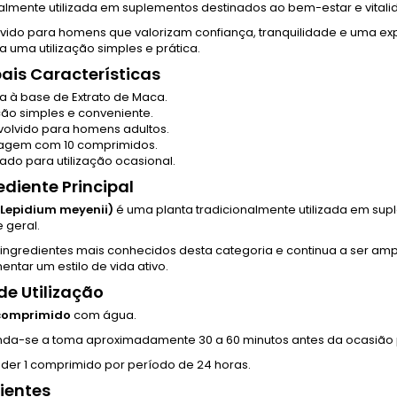
nalmente utilizada em suplementos destinados ao bem-estar e vitali
vido para homens que valorizam confiança, tranquilidade e uma ex
 uma utilização simples e prática.
pais Características
a à base de Extrato de Maca.
ação simples e conveniente.
olvido para homens adultos.
agem com 10 comprimidos.
do para utilização ocasional.
ediente Principal
Lepidium meyenii)
é uma planta tradicionalmente utilizada em su
e geral.
 ingredientes mais conhecidos desta categoria e continua a ser a
ntar um estilo de vida ativo.
e Utilização
 comprimido
com água.
a-se a toma aproximadamente 30 a 60 minutos antes da ocasião 
der 1 comprimido por período de 24 horas.
ientes