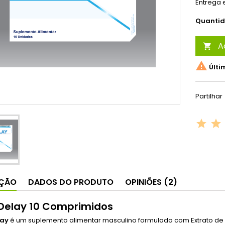
Entrega e
Quanti
A


Últi
Partilhar
IÇÃO
DADOS DO PRODUTO
OPINIÕES (2)
Delay 10 Comprimidos
lay
é um suplemento alimentar masculino formulado com Extrato de 