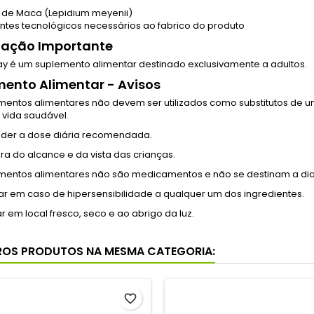
o de Maca (Lepidium meyenii)
entes tecnológicos necessários ao fabrico do produto
mação Importante
ay é um suplemento alimentar destinado exclusivamente a adultos.
ento Alimentar - Avisos
mentos alimentares não devem ser utilizados como substitutos de u
vida saudável.
der a dose diária recomendada.
ra do alcance e da vista das crianças.
mentos alimentares não são medicamentos e não se destinam a diagn
zar em caso de hipersensibilidade a qualquer um dos ingredientes.
 em local fresco, seco e ao abrigo da luz.
ROS PRODUTOS NA MESMA CATEGORIA:
favorite_border