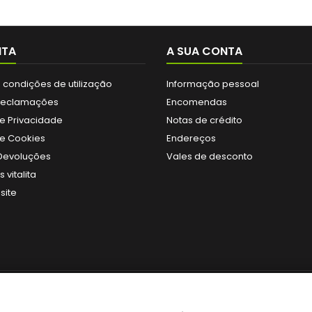
ITA
A SUA CONTA
 condições de utilização
Informação pessoal
 Reclamações
Encomendas
de Privacidade
Notas de crédito
de Cookies
Endereços
 Devoluções
Vales de desconto
 vitalita
site
SIGA-NOS