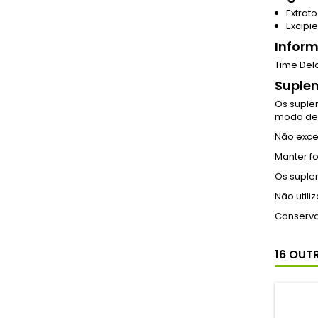
Extrat
Excipi
Infor
Time Del
Suplem
Os suple
modo de 
Não exce
Manter fo
Os suple
Não utili
Conservar
16 OUT