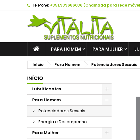
Telefone:
+351.939686036 (Chamada para rede móvel
A
C
E
add_circle_outline
É 
No
de
PARA HOMEM
PARA MULHER
LU
Início
Para Homem
Potenciadores Sexuais
INÍCIO
Lubrificantes
Para Homem
Potenciadores Sexuais
Energia e Desempenho
Para Mulher