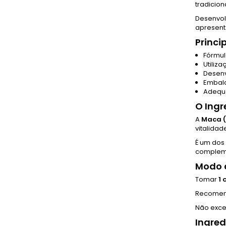
tradicio
Desenvol
apresenta
Princi
Fórmul
Utiliz
Desenv
Embal
Adequa
O Ingr
A
Maca (
vitalidad
É um dos
compleme
Modo d
Tomar
1
Recomend
Não exce
Ingred