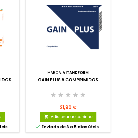
MARCA:
VITANDFORM
MIDOS
GAIN PLUS 5 COMPRIMIDOS
TESTO
21,90 €
o
Adicionar ao carrinho



teis
Enviado de 3 a 5 dias úteis
En