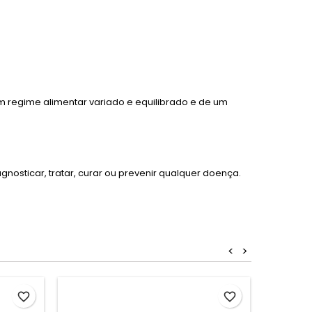
m regime alimentar variado e equilibrado e de um
osticar, tratar, curar ou prevenir qualquer doença.
<
>
favorite_border
favorite_border