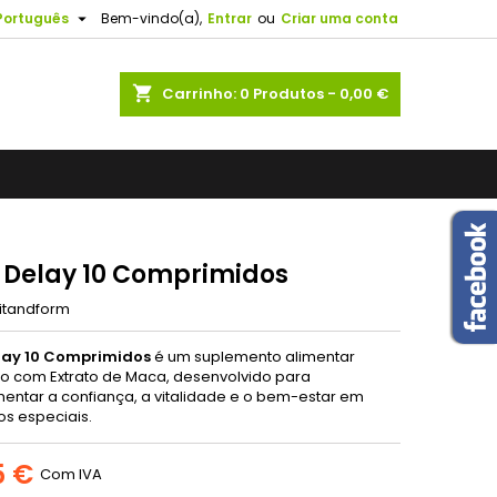
ento

Português
Bem-vindo(a),
Entrar
ou
Criar uma conta
×
×
×
ero:
shopping_cart
Carrinho:
0
Produtos - 0,00 €
gado!
 de
so
r
s
 Delay 10 Comprimidos
itandform
lay 10 Comprimidos
é um suplemento alimentar
o com Extrato de Maca, desenvolvido para
ntar a confiança, a vitalidade e o bem-estar em
s especiais.
5 €
Com IVA