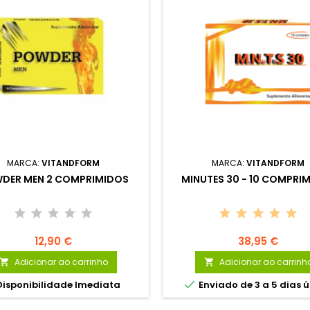
MARCA:
VITANDFORM
MARCA:
VITANDFORM
DER MEN 2 COMPRIMIDOS
MINUTES 30 - 10 COMPRI
12,90 €
38,95 €
Adicionar ao carrinho
Adicionar ao carrinh



isponibilidade Imediata
Enviado de 3 a 5 dias ú