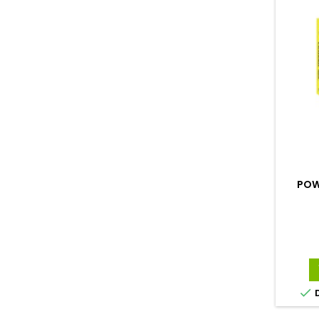
POW

D