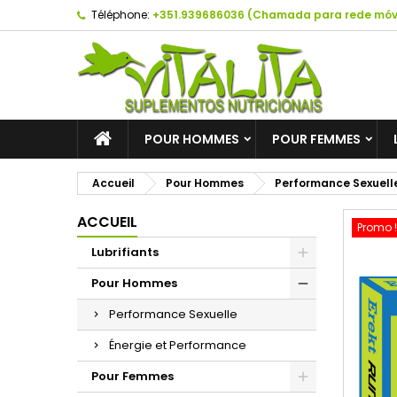
Téléphone:
+351.939686036 (Chamada para rede móve
A
C
C
add_circle_outline
Vo
No
d'e
POUR HOMMES
POUR FEMMES
Accueil
Pour Hommes
Performance Sexuell
ACCUEIL
Promo !
Lubrifiants
Pour Hommes
Performance Sexuelle
Énergie et Performance
Pour Femmes