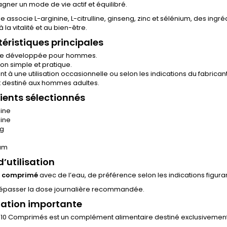
ner un mode de vie actif et équilibré.
e associe L-arginine, L-citrulline, ginseng, zinc et sélénium, des in
 la vitalité et au bien-être.
éristiques principales
le développée pour hommes.
tion simple et pratique.
t à une utilisation occasionnelle ou selon les indications du fabricant
t destiné aux hommes adultes.
ients sélectionnés
nine
line
ng
um
’utilisation
1 comprimé
avec de l’eau, de préférence selon les indications figura
épasser la dose journalière recommandée.
ation importante
n 10 Comprimés est un complément alimentaire destiné exclusivement