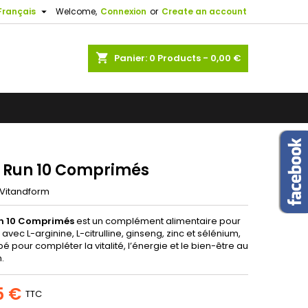
the

Français
Welcome,
Connexion
or
Create an account
.
×
×
×
ents. If
shopping_cart
Panier:
0
Products - 0,00 €
us know.
so
n
s
t Run 10 Comprimés
Vitandform
un 10 Comprimés
est un complément alimentaire pour
ec L-arginine, L-citrulline, ginseng, zinc et sélénium,
 pour compléter la vitalité, l’énergie et le bien-être au
.
5 €
TTC