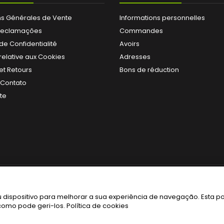
ns Générales de Vente
Informations personnelles
 Reclamações
Commandes
 de Confidentialité
Avoirs
 relative aux Cookies
Adresses
 et Retours
Bons de réduction
 Contato
ite
dispositivo para melhorar a sua experiência de navegação. Esta pol
e como pode geri-los.
Política de cookies
© Copyright 2026 Vitalita. All Rights Reserved.