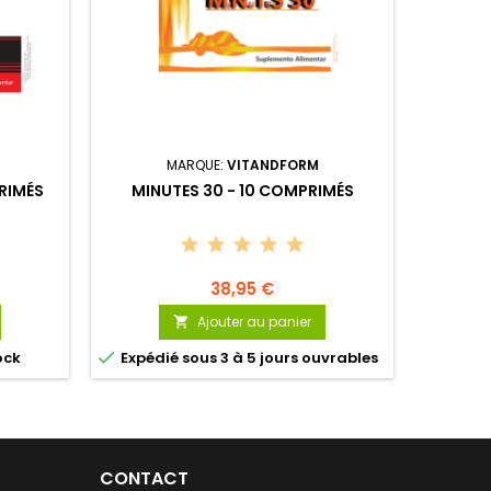
MARQUE:
VITANDFORM
RIMÉS
MINUTES 30 - 10 COMPRIMÉS
MAN M
COMP
V
38,95 €
Ajouter au panier



ock
Expédié sous 3 à 5 jours ouvrables
Expédi
CONTACT