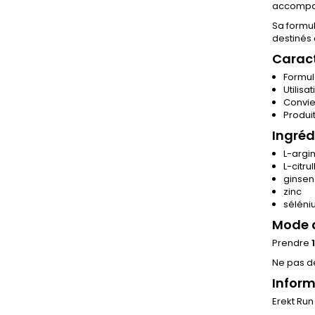
accompag
Sa formul
destinés à
Caract
Formu
Utilisa
Convien
Produi
Ingréd
L-argi
L-citrul
ginse
zinc
séléni
Mode d
Prendre
Ne pas d
Inform
Erekt Ru