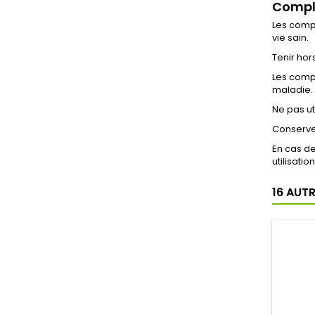
Compl
Les compl
vie sain.
Tenir hor
Les compl
maladie.
Ne pas ut
Conserver
En cas d
utilisation
16 AUT