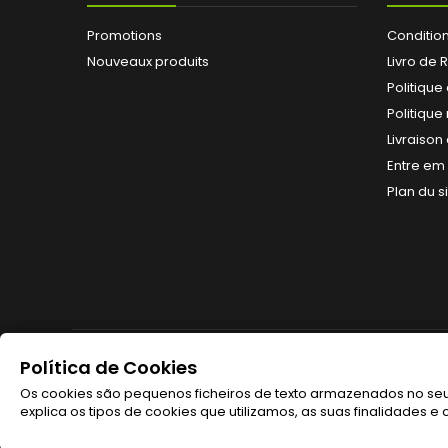
Promotions
Conditio
Nouveaux produits
Livro de
Politique
Politique
Livraison
Entre em
Plan du s
Política de Cookies
LETTRE D'INFORMATIONS
Os cookies são pequenos ficheiros de texto armazenados no seu 
explica os tipos de cookies que utilizamos, as suas finalidades 