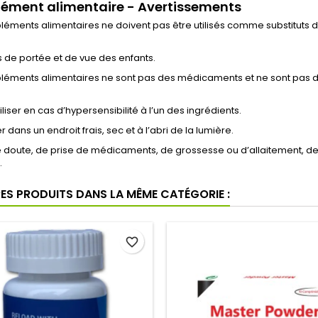
ément alimentaire - Avertissements
éments alimentaires ne doivent pas être utilisés comme substituts d
s de portée et de vue des enfants.
éments alimentaires ne sont pas des médicaments et ne sont pas dest
iliser en cas d’hypersensibilité à l’un des ingrédients.
 dans un endroit frais, sec et à l’abri de la lumière.
e doute, de prise de médicaments, de grossesse ou d’allaitement, 
.
RES PRODUITS DANS LA MÊME CATÉGORIE :
favorite_border