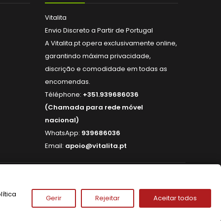
Vitalita
Envio Discreto a Partir de Portugal
A Vitalita.pt opera exclusivamente online,
garantindo máxima privacidade,
discrição e comodidade em todas as
encomendas.
Téléphone:
+351.939686036
(Chamada para rede móvel
nacional)
WhatsApp:
939686036
Email:
apoio@vitalita.pt
NOUS SUIVRE
ítica
Gerir
Rejeitar
Aceitar todos