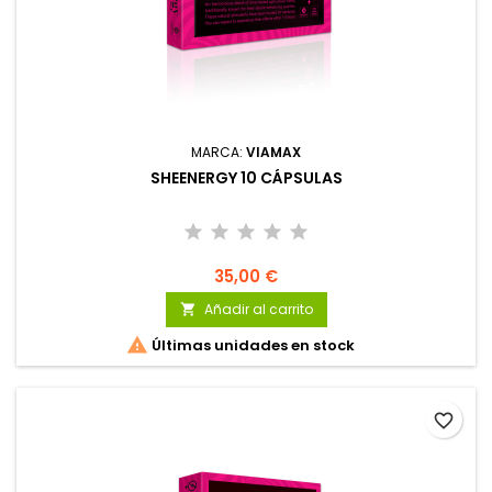
MARCA:
VIAMAX
SHEENERGY 10 CÁPSULAS
35,00 €
Añadir al carrito


Últimas unidades en stock
favorite_border