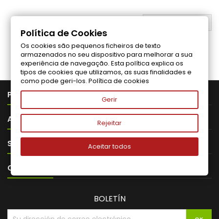
VOLVER ARRIBA

Política de Cookies
Os cookies são pequenos ficheiros de texto
Síganos en Facebook
armazenados no seu dispositivo para melhorar a sua
experiência de navegação. Esta política explica os
tipos de cookies que utilizamos, as suas finalidades e
como pode geri-los.
Política de cookies

PRODUTOS
Gerir

ABOUT VITALITA
Rejeitar

SU CUENTA
Aceitar todos

CONTACTO
BOLETÍN