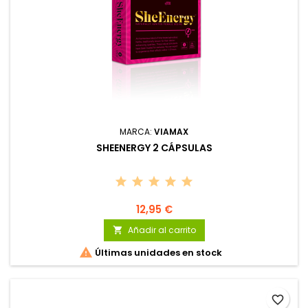
MARCA:
VIAMAX
SHEENERGY 2 CÁPSULAS
12,95 €
Añadir al carrito


Últimas unidades en stock
favorite_border