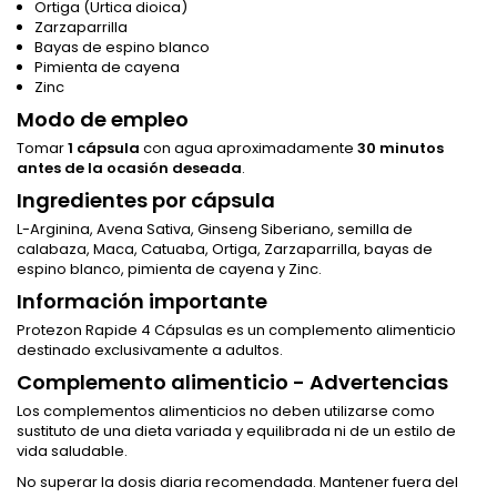
Ortiga (Urtica dioica)
Zarzaparrilla
Bayas de espino blanco
Pimienta de cayena
Zinc
Modo de empleo
Tomar
1 cápsula
con agua aproximadamente
30 minutos
antes de la ocasión deseada
.
Ingredientes por cápsula
L-Arginina, Avena Sativa, Ginseng Siberiano, semilla de
calabaza, Maca, Catuaba, Ortiga, Zarzaparrilla, bayas de
espino blanco, pimienta de cayena y Zinc.
Información importante
Protezon Rapide 4 Cápsulas es un complemento alimenticio
destinado exclusivamente a adultos.
Complemento alimenticio - Advertencias
Los complementos alimenticios no deben utilizarse como
sustituto de una dieta variada y equilibrada ni de un estilo de
vida saludable.
No superar la dosis diaria recomendada. Mantener fuera del