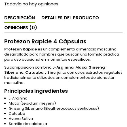
Todavía no hay opiniones.
DESCRIPCIÓN
DETALLES DEL PRODUCTO
OPINIONES (0)
Protezon Rapide 4 Cápsulas
Protezon Rapide
es un complemento alimenticio masculino
desarrollado para hombres que buscan una fórmula práctica
para uso ocasional en momentos específicos.
Su composición combina
L-Arginina
,
Maca
,
Ginseng
Siberiano
,
Catuaba
y
Zinc
, junto con otros extractos vegetales
tradicionalmente utilizados en complementos de bienestar
masculino.
Principales ingredientes
L-Arginina
Maca (Lepidium meyenii)
Ginseng Siberiano (Eleutherococcus senticosus)
Catuaba
Avena Sativa
Semilla de calabaza