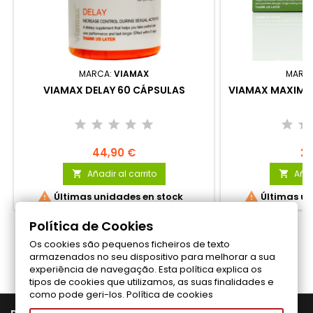
MARCA:
VIAMAX
MARC
VIAMAX DELAY 60 CÁPSULAS
VIAMAX MAXIMUM
44,90 €
22
Añadir al carrito
Añad




Últimas unidades en stock
Últimas un
Política de Cookies
Os cookies são pequenos ficheiros de texto
Síganos en Facebook
armazenados no seu dispositivo para melhorar a sua
experiência de navegação. Esta política explica os
tipos de cookies que utilizamos, as suas finalidades e
como pode geri-los.
Política de cookies