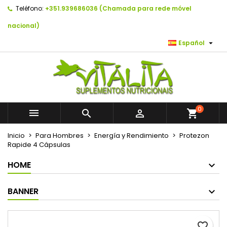
Teléfono:
+351.939686036 (Chamada para rede móvel
×
×
×
As minhas listas de desejos
Crear lista de deseos
Iniciar sesión
nacional)

Español
Create new list
add_circle_outline
Debe iniciar sesión para guardar productos en su
Nombre de la lista de deseos
lista de deseos.
Cancelar
Iniciar sesión
Cancelar
Crear lista de deseos
0



shopping_cart
Inicio
Para Hombres
Energía y Rendimiento
Protezon
Rapide 4 Cápsulas
HOME
BANNER
favorite_border