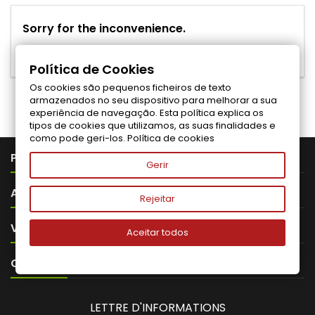
Sorry for the inconvenience.
Search again what you are looking for
Política de Cookies
Os cookies são pequenos ficheiros de texto
Suivez-nous sur Facebook
armazenados no seu dispositivo para melhorar a sua
experiência de navegação. Esta política explica os
tipos de cookies que utilizamos, as suas finalidades e
como pode geri-los.
Política de cookies

PRODUTOS
Gerir

ABOUT VITALITA
Rejeitar

VOTRE COMPTE
Aceitar todos

CONTACT
LETTRE D'INFORMATIONS