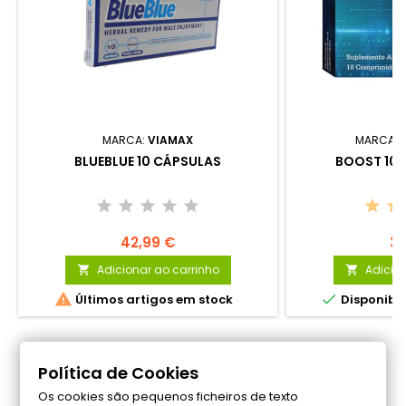
MARCA:
VIAMAX
MARCA:
BLUEBLUE 10 CÁPSULAS
BOOST 10
42,99 €
38
Adicionar ao carrinho
Adicion




Últimos artigos em stock
Disponibi
Siga-nos no Facebook
Política de Cookies
Os cookies são pequenos ficheiros de texto