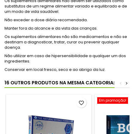
Os suplementos alimentares não devem ser utilizados como
substitutos de um regime alimentar variado e equilibrado e de
um modo de vida saudável.
Não exceder a dose diária recomendada.
Manter fora do alcance e da vista das crianças.
Os suplementos alimentares não são medicamentos e não se
destinam a diagnosticar, tratar, curar ou prevenir qualquer
doença.
Não utilizar em caso de hipersensibilidade a qualquer um dos
ingredientes.
Conservar em local fresco, seco e ao abrigo da luz.
16 OUTROS PRODUTOS NA MESMA CATEGORIA:
<
>
Em promoção!
favorite_border